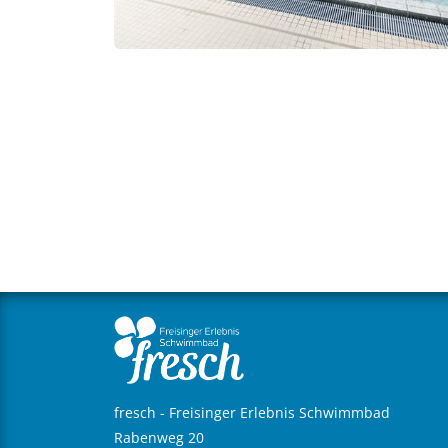
fresch - Freisinger Erlebnis Schwimmbad
Rabenweg 20